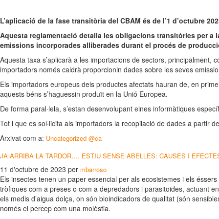
L’aplicació de la fase transitòria del CBAM és de l’1 d’octubre 2023
Aquesta reglamentació detalla les obligacions transitòries per a l
emissions incorporades alliberades durant el procés de producc
Aquesta taxa s’aplicarà a les importacions de sectors, principalment, com: 
importadors només caldrà proporcionin dades sobre les seves emissions.
Els importadors europeus dels productes afectats hauran de, en primer
aquests béns s’haguessin produït en la Unió Europea.
De forma paral·lela, s’estan desenvolupant eines informàtiques específiq
Tot i que es sol·licita als importadors la recopilació de dades a partir 
Arxivat com a:
Uncategorized @ca
JA ARRIBA LA TARDOR…. ESTIU SENSE ABELLES: CAUSES I EFECTE
11 d'octubre de 2023
per
mbarroso
Els insectes tenen un paper essencial per als ecosistemes i els éssers v
tròfiques com a preses o com a depredadors i parasitoides, actuant en 
els medis d’aigua dolça, on són bioindicadors de qualitat (són sensible
només el percep com una molèstia.