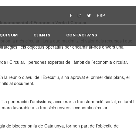
ESP
rdepartamental d’Economia Verda i Circula
r
QUI SOM
CLIENTS
CONTACTA’NS
onomia més circular i justa que maximitzi el valor dels recursos i que
stratègics i els objectius operatius per encaminar-nos envers una
i Circular, i persones expertes de l’àmbit de l’economia circular.
la reunió d’avui de l’Executiu, s’ha aprovat el primer dels plans, el
finits al document.
la generació d’emissions; accelerar la transformació social, cultural i
d’un marc favorable a la transició envers l’economia circular.
atègia de bioeconomia de Catalunya, formen part de l’objectiu de