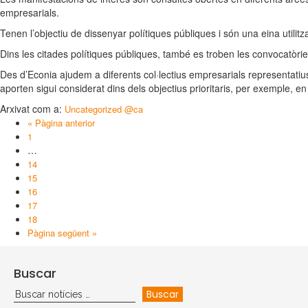
empresarials.
Tenen l’objectiu de dissenyar polítiques públiques i són una eina utili
Dins les citades polítiques públiques, també es troben les convocatòrie
Des d’Econia ajudem a diferents col·lectius empresarials representatius
aporten sigui considerat dins dels objectius prioritaris, per exemple, e
Arxivat com a:
Uncategorized @ca
« Pàgina anterior
1
…
14
15
16
17
18
Pàgina següent »
Buscar