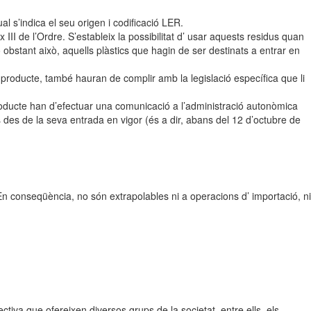
 s’indica el seu origen i codificació LER.
I de l’Ordre. S’estableix la possibilitat d’ usar aquests residus quan
 obstant això, aquells plàstics que hagin de ser destinats a entrar en
e producte, també hauran de complir amb la legislació específica que li
producte han d’efectuar una comunicació a l’administració autonòmica
 des de la seva entrada en vigor (és a dir, abans del 12 d’octubre de
. En conseqüència, no són extrapolables ni a operacions d’ importació, ni
tiva que ofereixen diversos grups de la societat, entre ells, els