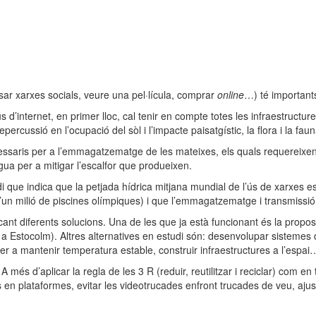
usar xarxes socials, veure una pel·lícula, comprar
online
…) té important
ús d’internet, en primer lloc, cal tenir en compte totes les infraestruct
rcussió en l’ocupació del sòl i l’impacte paisatgístic, la flora i la faun
saris per a l’emmagatzematge de les mateixes, els quals requereixen gr
gua per a mitigar l’escalfor que produeixen.
i que indica que la petjada hídrica mitjana mundial de l’ús de xarxes e
 d’un milió de piscines olímpiques) i que l’emmagatzematge i transmiss
t diferents solucions. Una de les que ja està funcionant és la proposa
rg a Estocolm). Altres alternatives en estudi són: desenvolupar sistemes 
er a mantenir temperatura estable, construir infraestructures a l’espai
és d’aplicar la regla de les 3 R (reduir, reutilitzar i reciclar) com en 
es en plataformes, evitar les videotrucades enfront trucades de veu, ajus