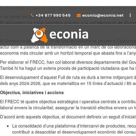
La Generalitat accelera el canvi cap a l’economia circular amb un full de ruta 
+34 877 990 545⁠⁠⁠⁠
econia@econia.net
|
4 de gener de 2024
per
mbarroso
El document ha estat possible gràcies a la col·laboració de dive
El Govern ha aprovat el Full de ruta de l’economia circular a Cataluny
actuï com a palanca de la transformació en un marc de col·laboracions e
economia més circular amb un horitzó temporal que abasta fins a l’an
Per elaborar el FRECC, han col·laborat diversos departaments del Gover
També hi ha hagut un extens procés de participació ciutadana que ha int
El desenvolupament d’aquest Full de ruta es durà a terme mitjançant dos
dels anys 2024-2026, que es materialitza en 15 línies d’actuació i 80 ac
Objectius, iniciatives i accions
El FRECC té quatre objectius estratègics i operatius centrats a contri
laboral envers la circularitat; assegurar la transició efectiva envers un tei
D’acord amb aquests objectius, el document defineix un seguit d’iniciat
La consolidació d’una plataforma d’intercanvi de productes, recurs
contribuir a desacoblar el desenvolupament econòmic del cons