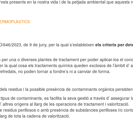
veis presents en la nostra vida i de la petjada ambiental que aquests 
 TERMOPLÀSTICS
/646/2023, de 9 de juny, per la qual s’estableixen
els criteris per de
n per una o diverses plantes de tractament per poder aplicar-los el conc
per la qual cosa els tractaments químics queden exclosos de l’àmbit d’ a
 refredats, no poden tornar a fondre’s ni a canviar de forma.
els residus i la possible presència de contaminants orgànics persistents
tipus de contaminants, es facilita la seva gestió a través d’ assegurar 
ltres orígens al llarg de les operacions de tractament i valorització.
de residus perillosos o amb presència de substàncies perilloses i/o con
larg de tota la cadena de valorització.