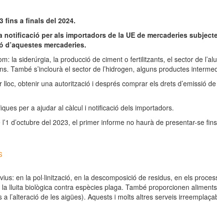
 fins a finals del 2024.
a notificació per als importadors de la UE de mercaderies subjecte
ió d’aquestes mercaderies.
la siderúrgia, la producció de ciment o fertilitzants, el sector de l’alumi
 També s’inclourà el sector de l’hidrogen, alguns productes intermedis 
 lloc, obtenir una autorització i després comprar els drets d’emissió 
ues per a ajudar al càlcul i notificació dels importadors.
de l’1 d’octubre del 2023, el primer informe no haurà de presentar-se fin
S
ius: en la pol·linització, en la descomposició de residus, en els proces
la lluita biològica contra espècies plaga. També proporcionen aliments 
s a l’alteració de les aigües). Aquests i molts altres serveis irreempl