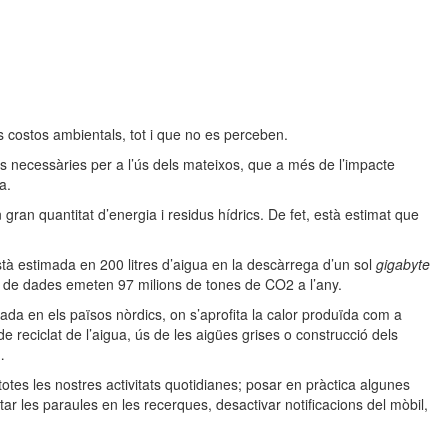
s costos ambientals, tot i que no es perceben.
ures necessàries per a l’ús dels mateixos, que a més de l’impacte
a.
an quantitat d’energia i residus hídrics. De fet, està estimat que
stà estimada en 200 litres d’aigua en la descàrrega d’un sol
gigabyte
ió de dades emeten 97 milions de tones de CO2 a l’any.
da en els països nòrdics, on s’aprofita la calor produïda com a
de reciclat de l’aigua, ús de les aigües grises o construcció dels
…
totes les nostres activitats quotidianes; posar en pràctica algunes
tar les paraules en les recerques, desactivar notificacions del mòbil,