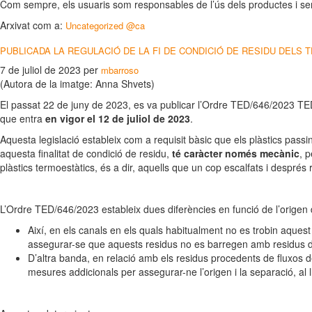
Com sempre, els usuaris som responsables de l’ús dels productes i ser
Arxivat com a:
Uncategorized @ca
PUBLICADA LA REGULACIÓ DE LA FI DE CONDICIÓ DE RESIDU DELS
7 de juliol de 2023
per
mbarroso
(Autora de la imatge: Anna Shvets)
El passat 22 de juny de 2023, es va publicar l’Ordre TED/646/2023 TED
que entra
en vigor el 12 de juliol de 2023
.
Aquesta legislació estableix com a requisit bàsic que els plàstics passi
aquesta finalitat de condició de residu,
té caràcter només mecànic
, 
plàstics termoestàtics, és a dir, aquells que un cop escalfats i després
L’Ordre TED/646/2023 estableix dues diferències en funció de l’origen d
Així, en els canals en els quals habitualment no es trobin aquest 
assegurar-se que aquests residus no es barregen amb residus d’ a
D’altra banda, en relació amb els residus procedents de fluxos 
mesures addicionals per assegurar-ne l’origen i la separació, al l