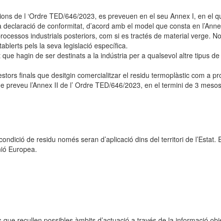
ions de l ‘Ordre TED/646/2023, es preveuen en el seu Annex I, en el qual
claració de conformitat, d’acord amb el model que consta en l’Annex II
processos industrials posteriors, com si es tractés de material verge. No
blerts pels la seva legislació específica.
que hagin de ser destinats a la indústria per a qualsevol altre tipus d
estors finals que desitgin comercialitzar el residu termoplàstic com a 
ue preveu l’Annex II de l’ Ordre TED/646/2023, en el termini de 3 mesos
 condició de residu només seran d’aplicació dins del territori de l’Estat
Unió Europea.
que recullen possibles àmbits d’actuació a través de la informació objec