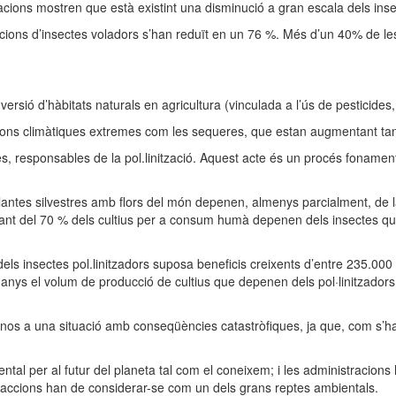
gacions mostren que està existint una disminució a gran escala dels in
acions d’insectes voladors s’han reduït en un 76 %. Més d’un 40% de le
nversió d’hàbitats naturals en agricultura (vinculada a l’ús de pesticides
ions climàtiques extremes com les sequeres, que estan augmentant tant 
s, responsables de la pol.linització. Aquest acte és un procés fonament
tes silvestres amb flors del món depenen, almenys parcialment, de la po
tant del 70 % dels cultius per a consum humà depenen dels insectes que
s insectes pol.linitzadors suposa beneficis creixents d’entre 235.000 i
nta anys el volum de producció de cultius que depenen dels pol·linitzad
tar-nos a una situació amb conseqüències catastròfiques, ja que, com s’
tal per al futur del planeta tal com el coneixem; i les administracions
ccions han de considerar-se com un dels grans reptes ambientals.