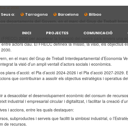
fins al 2030.
Seus a:
Tarragona
Barcelona
Bilbao
rsos departaments del Govern, en el marc del Grup de Treball Inte
INICI
PROJECTES
COMUNICACIÓ
a (FRECC) 2030 per accelerar la transició del nostre país envers una ec
ntre actors clau. El FRECC defineix la missió, la visió, els objectius e
y 2030.
n, en el marc del Grup de Treball Interdepartamental d’Economia Verda 
egrat la visió d’un ampli ventall d’actors socials i econòmics.
 plans d’acció: el Pla d’acció 2024-2026 i el Pla d’acció 2027-2029. En 
cions que contribuiran a assolir els objectius estratègics i operatius de
buir a desacoblar el desenvolupament econòmic del consum de recursos i 
xit industrial i empresarial circular i digitalitzat, i facilitar la creació 
ives i accions, entre les quals destaquen:
os, subproductes i serveis que faciliti la simbiosi industrial, o l’Estr
um de recursos.