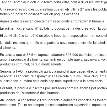
Tant en l’apreciació dels que tenim certa edat, com a diverses investi
Una recent revisió d’estudis estima que en els últims 27 anys les pobl
troben en perill de desaparèixer en poques dècades.
Aquests efectes estan directament relacionats amb l’activitat humana:
En primer lloc, el canvi d’hàbitats, provocat per la desforestació i la co
El canvi climàtic també té un efecte important, especialment en condic
Un dels insectes que més està patint la seva desaparició són les abelle
d’aliments:
Es calcula que el 87,5 % (aproximadament 308.000 espècies) de les plan
amb la producció d’aliments, cal tenir en compte que a Espanya al vol
productes com mel, cera o medicaments.
Segons la FAO, la producció agrícola mundial que depèn directament del
associat a l’agricultura espanyola; i es calcula que els últims cinqua
subsistència humana està cada cop més supeditada a la seva acció.
Per tant, la pèrdua d’insectes pol·linitzadors com les abelles pot por
producció de l’alimentació dels humans.
Així doncs, la conservació i recuperació d’aquestes espècies és fonamen
amenaces. Tenint en compte les conseqüències exposades, aquestes a