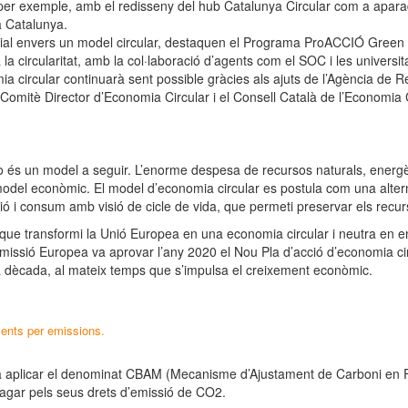
, per exemple, amb el redisseny del hub Catalunya Circular com a aparad
 a Catalunya.
resarial envers un model circular, destaquen el Programa ProACCIÓ Gre
la circularitat, amb la col·laboració d’agents com el SOC i les universi
ia circular continuarà sent possible gràcies als ajuts de l’Agència de 
mitè Director d’Economia Circular i el Consell Català de l’Economia Ci
ja no és un model a seguir. L’enorme despesa de recursos naturals, ener
odel econòmic. El model d’economia circular es postula com una altern
consum amb visió de cicle de vida, que permeti preservar els recursos 
 que transformi la Unió Europea en una economia circular i neutra en emi
missió Europea va aprovar l’any 2020 el Nou Pla d’acció d’economia cir
xima dècada, al mateix temps que s’impulsa el creixement econòmic.
ments per emissions.
a aplicar el denominat CBAM (Mecanisme d’Ajustament de Carboni en Fro
agar pels seus drets d’emissió de CO2.