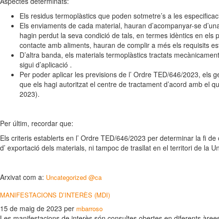
Aspectes determinats:
Els residus termoplàstics que poden sotmetre’s a les especificac
Els enviaments de cada material, hauran d’acompanyar-se d’una de
hagin perdut la seva condició de tals, en termes idèntics en els 
contacte amb aliments, hauran de complir a més els requisits esta
D’altra banda, els materials termoplàstics tractats mecànicament 
sigui d’aplicació .
Per poder aplicar les previsions de l’ Ordre TED/646/2023, els g
que els hagi autoritzat el centre de tractament d’acord amb el q
2023).
Per últim, recordar que:
Els criteris establerts en l’ Ordre TED/646/2023 per determinar la fi de
d’ exportació dels materials, ni tampoc de trasllat en el territori de la 
Arxivat com a:
Uncategorized @ca
MANIFESTACIONS D’INTERÈS (MDI)
15 de maig de 2023
per
mbarroso
Les manifestacions de interès són consultes obertes en diferents àrees 