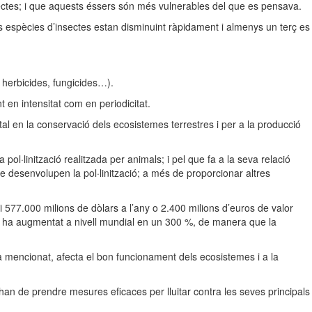
sectes; i que aquests éssers són més vulnerables del que es pensava.
s espècies d’insectes estan disminuint ràpidament i almenys un terç es
, herbicides, fungicides…).
en intensitat com en periodicitat.
al en la conservació dels ecosistemes terrestres i per a la producció
l·linització realitzada per animals; i pel que fa a la seva relació
 desenvolupen la pol·linització; a més de proporcionar altres
 577.000 milions de dòlars a l’any o 2.400 milions d’euros de valor
ors ha augmentat a nivell mundial en un 300 %, de manera que la
ha mencionat, afecta el bon funcionament dels ecosistemes i a la
 han de prendre mesures eficaces per lluitar contra les seves principals