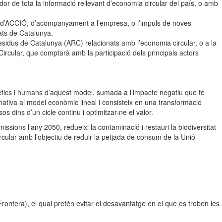
or de tota la informació rellevant d’economia circular del país, o amb
en d’ACCIÓ, d’acompanyament a l’empresa, o l’impuls de noves
tats de Catalunya.
Residus de Catalunya (ARC) relacionats amb l’economia circular, o a la
rcular, que comptarà amb la participació dels principals actors
gètics i humans d’aquest model, sumada a l’impacte negatiu que té
ativa al model econòmic lineal i consisteix en una transformació
dins d’un cicle continu i optimitzar-ne el valor.
ssions l’any 2050, redueixi la contaminació i restauri la biodiversitat
cular amb l’objectiu de reduir la petjada de consum de la Unió
ntera), el qual pretén evitar el desavantatge en el que es troben les