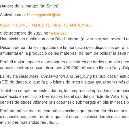
(Autora de la imatge: Kat Smith)
Arxivat com a:
Uncategorized @ca
USAR INTERNET TAMBÉ TÉ IMPACTE AMBIENTAL
5 de setembre de 2023
per
mbarroso
Una acció tan quotidiana com l’ús d’internet (enviar correus, revisar i 
Deixant de banda els impactes de la fabricació dels dispositius per a l’
ambiental en la producció de les mateixes, no hem de oblidar la seva repe
Però el major impacte el provoquen els centres de dades que són neces
aquests centres consumeixen uns 420.000 milions de litres a l’any d’ai
La revista
Resources, Conservation and Recycling
ha publicat un estud
(GB) de dades, el que fa 2,6 bilions de litres d’aigua anualment (més
Tenint en compte aquestes dades, les empreses implicades estan buscan
calefacció en edificis o hivernacles (és el cas del districte de Valla To
centres de dades
offshore
(als oceans) o submergits en olis minerals p
Però també cal tenir en compte les accions que podem fer els usuaris. A m
d’específiques, com: reduir la qualitat de pel·lícules/sèries visualitzad
enviar per mail arxius reduïts,…