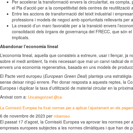
Per accelerar la transformació envers la circularitat, es compta
el Pla d’acció per a la competitivitat dels centres de reutilització
Entre les accions de transformació del teixit industrial i emp
professions i models de negoci amb oportunitats rellevants per a 
La creació d’un marc favorable per a la transició envers l’econom
consolidació dels òrgans de governança del FRECC, que són el Co
implicats.
Abandonar l’economia lineal
L’economia lineal, aquella que consisteix a extreure, usar i llençar, 
sobre el medi ambient, fa més necessari que mai un canvi radical de m
envers una economia regenerativa, basada en uns models de producció i 
El Pacte verd europeu (
European Green Deal
) planteja una estratègia
sense deixar ningú enrere. Per donar resposta a aquests reptes, la Co
Europea i duplicar la taxa d’utilització de material circular en la prò
Arxivat com a:
Uncategorized @ca
La Comissió Europea ha fixat normes per a aplicar l’ajustament en els paga
6 de novembre de 2023
per
mbarroso
El passat 17 d’agost, la Comissió Europea va aprovar les normes per 
empreses europees subjectes a les normes climàtiques i que han de p