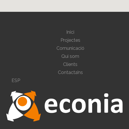
Inici
Projectes
Comunicació
Qui som
Clients
Contacta’ns
ESP