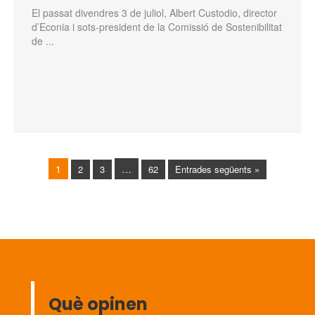
El passat divendres 3 de juliol, Albert Custodio, director
d’Econia i sots-president de la Comissió de Sostenibilitat
de ...
1
…
2
3
62
Entrades següents »
Què opinen