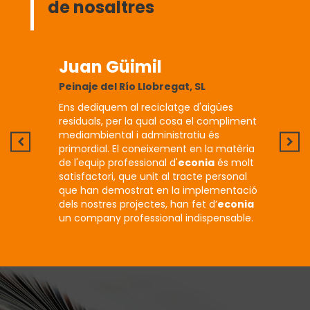
de nosaltres
o
Juan Güimil
Lluí
Peinaje del Río Llobregat, SL
Ajunt
sociació,
Ens dediquem al reciclatge d'aigües
Eficiè
n
residuals, per la qual cosa el compliment
probab
mediambiental i administratiu és
més aj
que
primordial. El coneixement en la matèria
respon
 que
de l'equip professional d'
econia
és molt
l’hora
satisfactori, que unit al tracte personal
empres
que han demostrat en la implementació
econi
dels nostres projectes, han fet d’
econia
expect
un company professional indispensable.
plenam
traject