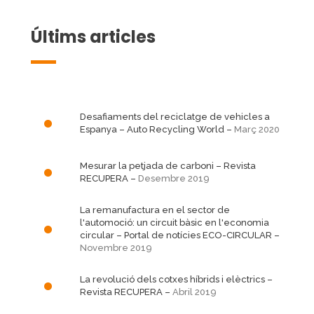
Últims articles
Desafiaments del reciclatge de vehicles a
Espanya
– Auto Recycling World –
Març 2020
Mesurar la petjada de carboni
– Revista
RECUPERA –
Desembre 2019
La remanufactura en el sector de
l'automoció: un circuit bàsic en l'economia
circular
– Portal de notícies ECO-CIRCULAR –
Novembre 2019
La revolució dels cotxes híbrids i elèctrics
–
Revista RECUPERA –
Abril 2019