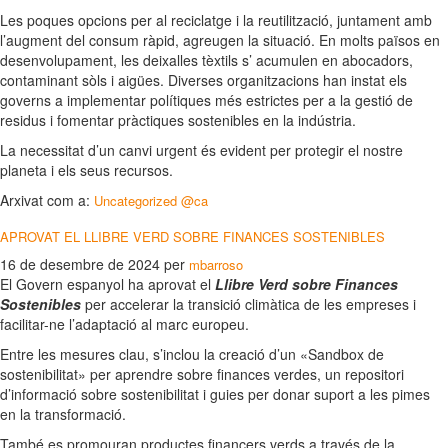
Les poques opcions per al reciclatge i la reutilització, juntament amb
l’augment del consum ràpid, agreugen la situació. En molts països en
desenvolupament, les deixalles tèxtils s’ acumulen en abocadors,
contaminant sòls i aigües. Diverses organitzacions han instat els
governs a implementar polítiques més estrictes per a la gestió de
residus i fomentar pràctiques sostenibles en la indústria.
La necessitat d’un canvi urgent és evident per protegir el nostre
planeta i els seus recursos.
Arxivat com a:
Uncategorized @ca
APROVAT EL LLIBRE VERD SOBRE FINANCES SOSTENIBLES
16 de desembre de 2024
per
mbarroso
El Govern espanyol ha aprovat el
Llibre Verd sobre Finances
Sostenibles
per accelerar la transició climàtica de les empreses i
facilitar-ne l’adaptació al marc europeu.
Entre les mesures clau, s’inclou la creació d’un «Sandbox de
sostenibilitat» per aprendre sobre finances verdes, un repositori
d’informació sobre sostenibilitat i guies per donar suport a les pimes
en la transformació.
També es promouran productes financers verds a través de la