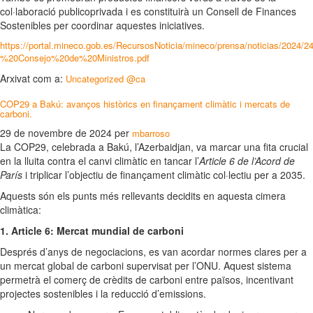
col·laboració publicoprivada i es constituirà un Consell de Finances
Sostenibles per coordinar aquestes iniciatives.
https://portal.mineco.gob.es/RecursosNoticia/mineco/prensa/noticias/20
%20Consejo%20de%20Ministros.pdf
Arxivat com a:
Uncategorized @ca
COP29 a Bakú: avanços històrics en finançament climàtic i mercats de
carboni.
29 de novembre de 2024
per
mbarroso
La COP29, celebrada a Bakú, l’Azerbaidjan, va marcar una fita crucial
en la lluita contra el canvi climàtic en tancar l’
Article 6 de l’Acord de
París
i triplicar l’objectiu de finançament climàtic col·lectiu per a 2035.
Aquests són els punts més rellevants decidits en aquesta cimera
climàtica:
1. Article 6: Mercat mundial de carboni
Després d’anys de negociacions, es van acordar normes clares per a
un mercat global de carboni supervisat per l’ONU. Aquest sistema
permetrà el comerç de crèdits de carboni entre països, incentivant
projectes sostenibles i la reducció d’emissions.