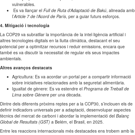
vulnerables.
Es va llançar el
Full de Ruta d’Adaptació de Bakú
, alineada amb
l’
Article 7 de l’Acord de París
, per a guiar futurs esforços.
4. Mitigació i tecnologia
La COP29 va subratllar la importància de la intel·ligència artificial i
altres tecnologies digitals en la lluita climàtica, destacant el seu
potencial per a optimitzar recursos i reduir emissions, encara que
també es va discutir la necessitat de regular els seus impactes
ambientals.
Altres avanços destacats
Agricultura: Es va acordar un portal per a compartir informació
sobre iniciatives relacionades amb la seguretat alimentària.
Igualtat de gènere: Es va estendre el
Programa de Treball de
Lima sobre Gènere
per una dècada.
Dintre dels diferents pròxims reptes per a la COP30, s’inclouen els de
definir indicadors universals per a adaptació, desenvolupar aspectes
tècnics del mercat de carboni i abordar la implementació del
Balanç
Global de Resultats (GST)
a Belém, el Brasil, en 2025.
Entre les reaccions internacionals més destacades ens trobem amb la