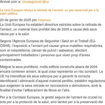
Arxivat com a:
Uncategorized @ca
La Unió Europea reforça la retirada de l’amiant: un pas essencial per a la
salut pública.
20 de gener de 2025
per
mbarroso
La Unió Europea ha establert directrius estrictes sobre la retirada de
l’amiant, un material tòxic prohibit des de 2005 a causa dels seus
riscos per a la salut.
Segons l’Agència Europea de Seguretat i Salut en el Treball (EU-
OSHA), l’exposició a l’amiant pot causar greus malalties respiratòries,
com el mesotelioma, càncer de pulmó i asbestosi, afectant
principalment treballadors i persones que viuen prop d’àrees
contaminades.
Malgrat la seva prohibició, molts edificis construïts abans de 2005
encara contenen amiant, la qual cosa representa un risc constant. La
UE ha intensificat els seus esforços per a garantir la correcta
identificació i eliminació d’aquest material perillós, establint regulacions
que exigeixen la seva retirada en renovacions o demolicions, amb la
finalitat d’evitar l’alliberament de fibres en l’aire.
Per a la Comissió Europea, la gestió segura de l’amiant és crucial no
sols per a la protecció de la salut, sinó també per a la preservació del