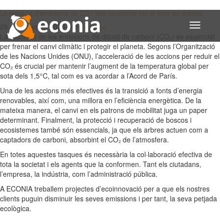
La reducció d’emissions de CO₂: una necessitat per al futur del planeta
Toggle
28 de gener de 2025
per
mbarroso
navigati
La reducció de les emissions de diòxid de carboni (CO₂) és essencial
per frenar el canvi climàtic i protegir el planeta. Segons l’Organització
de les Nacions Unides (ONU), l’acceleració de les accions per reduir el
CO₂ és crucial per mantenir l’augment de la temperatura global per
sota dels 1,5°C, tal com es va acordar a l’Acord de París.
Una de les accions més efectives és la transició a fonts d’energia
renovables, així com, una millora en l’eficiència energètica. De la
mateixa manera, el canvi en els patrons de mobilitat juga un paper
determinant. Finalment, la protecció i recuperació de boscos i
ecosistemes també són essencials, ja que els arbres actuen com a
captadors de carboni, absorbint el CO₂ de l’atmosfera.
En totes aquestes tasques és necessària la col·laboració efectiva de
tota la societat i els agents que la conformen. Tant els ciutadans,
l’empresa, la indústria, com l’administració pública.
A ECONIA treballem projectes d’ecoinnovació per a que els nostres
clients puguin disminuir les seves emissions i per tant, la seva petjada
ecològica.