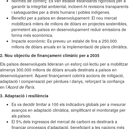
Normes de comerç: Es van establir estàndards rigorosos per a
garantir la integritat ambiental, incloent-hi revisions transparents
i salvaguardes per a drets humans i pobles indígenes.
Benefici per a països en desenvolupament: El nou mercat
mobilitzarà milers de milions de dòlars en projectes sostenibles,
permetent als països en desenvolupament reduir emissions de
forma més econòmica.
Impacte econòmic: Es preveu un estalvi de fins a 250.000
milions de dòlars anuals en la implementació de plans climàtics.
2. Nou objectiu de finançament climàtic per a 2035
Els països desenvolupats lideraran un esforç col·lectiu per a mobilitzar
almenys 300.000 milions de dòlars anuals destinats a països en
desenvolupament. Aquest finançament cobrirà accions de mitigació,
adaptació i compensació per pèrdues i danys, reforçant la confiança
en l’
Acord de París
.
3. Adaptació i resiliència
Es va decidir limitar a 100 els indicadors globals per a mesurar
avanços en adaptació climàtica, simplificant el monitoratge per
als països.
El 5% dels ingressos del mercat de carboni es destinarà a
finançar processos d’adaptació, beneficiant a les nacions més