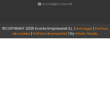
econia@econia.net
©COPYRIGHT 2026 Econia Empresarial S.L. |
|
Avís legal
Política
|
| by
de cookies
Política de privacitat
Infotic Studio