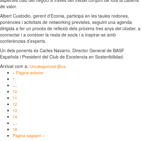
aspectes clau del negoci a través del treball conjunt de tota la cadena
de valor.
Albert Custodio, gerent d’Econia, participa en les taules rodones,
ponències i activitats de networking previstes, seguint una agenda
dirigida a fer un procés de reflexió dels pròxims tres anys del clúster, a
connectar i a conèixer la resta de socis i a inspirar-se amb
conferències d’experts.
Un dels ponents és Carles Navarro, Director General de BASF
Española i President del Club de Excelencia en Sostenibilidad.
Arxivat com a:
Uncategorized @ca
« Pàgina anterior
1
…
10
11
12
13
14
…
18
Pàgina següent »