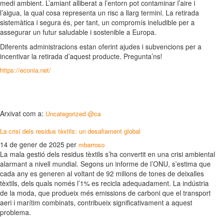
medi ambient. L’amiant alliberat a l’entorn pot contaminar l’aire i
l’aigua, la qual cosa representa un risc a llarg termini. La retirada
sistemàtica i segura és, per tant, un compromís ineludible per a
assegurar un futur saludable i sostenible a Europa.
Diferents administracions estan oferint ajudes i subvencions per a
incentivar la retirada d’aquest producte. Pregunta’ns!
https://econia.net/
Arxivat com a:
Uncategorized @ca
La crisi dels residus tèxtils: un desafiament global
14 de gener de 2025
per
mbarroso
La mala gestió dels residus tèxtils s’ha convertit en una crisi ambiental
alarmant a nivell mundial. Segons un informe de l’ONU, s’estima que
cada any es generen al voltant de 92 milions de tones de deixalles
tèxtils, dels quals només l’1% es recicla adequadament. La indústria
de la moda, que produeix més emissions de carboni que el transport
aeri i marítim combinats, contribueix significativament a aquest
problema.