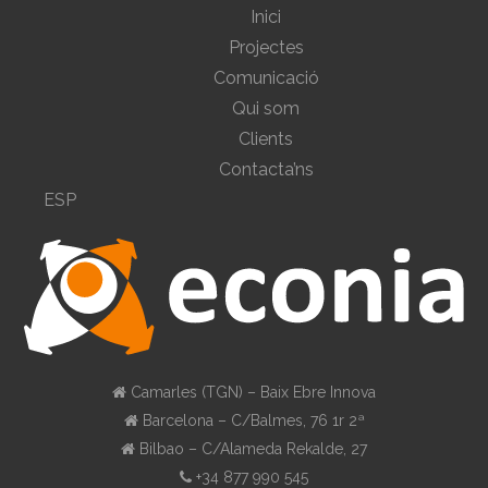
Inici
Projectes
Comunicació
Qui som
Clients
Contacta’ns
ESP
Camarles (TGN) – Baix Ebre Innova
Barcelona – C/Balmes, 76 1r 2ª
Bilbao – C/Alameda Rekalde, 27
+34 877 990 545