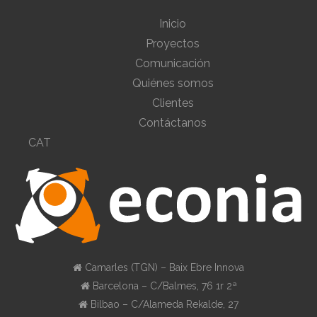
Inicio
Proyectos
Comunicación
Quiénes somos
Clientes
Contáctanos
CAT
Camarles (TGN) – Baix Ebre Innova
Barcelona – C/Balmes, 76 1r 2ª
Bilbao – C/Alameda Rekalde, 27