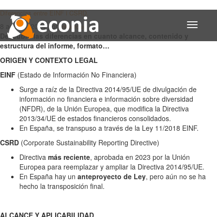
Diferencias entre EINF i CSRD.
Toggle
8 agosto, 2024
por
mbarroso
navigati
Descubre las diferencias en cuanto alcance, contenido y
estructura del informe, formato…
ORIGEN Y CONTEXTO LEGAL
EINF
(Estado de Información No Financiera)
Surge a raíz de la Directiva 2014/95/UE de divulgación de
información no financiera e información sobre diversidad
(NFDR), de la Unión Europea, que modifica la Directiva
2013/34/UE de estados financieros consolidados.
En España, se transpuso a través de la Ley 11/2018 EINF.
CSRD
(Corporate Sustainability Reporting Directive)
Directiva
más reciente
, aprobada en 2023 por la Unión
Europea para reemplazar y ampliar la Directiva 2014/95/UE.
En España hay un
anteproyecto de Ley
, pero aún no se ha
hecho la transposición final.
ALCANCE Y APLICABILIDAD