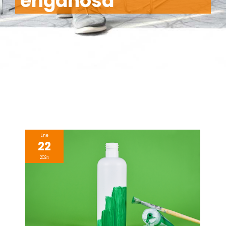
engañosa
Ene
22
2024