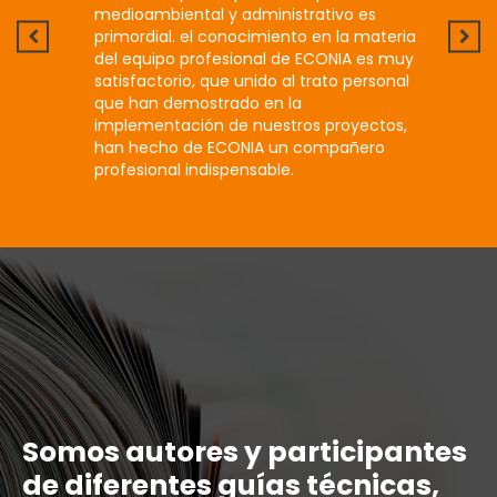
 Hoy
medioambiental y administrativo es
que má
l que
primordial. el conocimiento en la materia
buscam
cios que
del equipo profesional de ECONIA es muy
admini
s.
satisfactorio, que unido al trato personal
contra
que han demostrado en la
extern
implementación de nuestros proyectos,
con cr
han hecho de ECONIA un compañero
un ser
profesional indispensable.
altura
Somos autores y participantes
de diferentes guías técnicas,