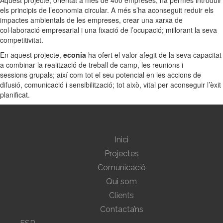
Aquest projecte, orientat a més de 400 empreses, ha permès introduir
els principis de l’economia circular. A més s’ha aconseguit reduir els
impactes ambientals de les empreses, crear una xarxa de
col·laboració empresarial i una fixació de l’ocupació; millorant la seva
competitivitat.
En aquest projecte,
econia
ha ofert el valor afegit de la seva capacitat
a combinar la realització de treball de camp, les reunions i
sessions grupals; així com tot el seu potencial en les accions de
difusió, comunicació i sensibilització; tot això, vital per aconseguir l’èxit
planificat.
Inici
Projectes
Comunicació
Qui som
Clients
Contacta’ns