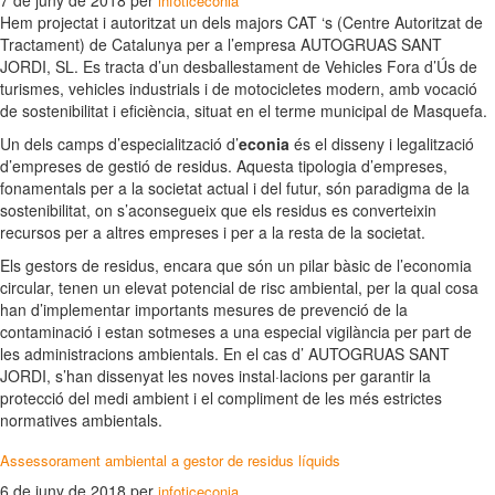
7 de juny de 2018
per
infoticeconia
Hem projectat i autoritzat un dels majors CAT ‘s (Centre Autoritzat de
Tractament) de Catalunya per a l’empresa AUTOGRUAS SANT
JORDI, SL. Es tracta d’un desballestament de Vehicles Fora d’Ús de
turismes, vehicles industrials i de motocicletes modern, amb vocació
de sostenibilitat i eficiència, situat en el terme municipal de Masquefa.
Un dels camps d’especialització d’
econia
és el disseny i legalització
d’empreses de gestió de residus. Aquesta tipologia d’empreses,
fonamentals per a la societat actual i del futur, són paradigma de la
sostenibilitat, on s’aconsegueix que els residus es converteixin
recursos per a altres empreses i per a la resta de la societat.
Els gestors de residus, encara que són un pilar bàsic de l’economia
circular, tenen un elevat potencial de risc ambiental, per la qual cosa
han d’implementar importants mesures de prevenció de la
contaminació i estan sotmeses a una especial vigilància per part de
les administracions ambientals. En el cas d’ AUTOGRUAS SANT
JORDI, s’han dissenyat les noves instal·lacions per garantir la
protecció del medi ambient i el compliment de les més estrictes
normatives ambientals.
Assessorament ambiental a gestor de residus líquids
6 de juny de 2018
per
infoticeconia