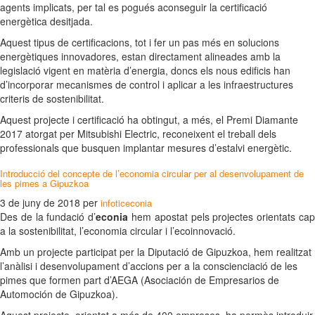
agents implicats, per tal es pogués aconseguir la certificació
energètica desitjada.
Aquest tipus de certificacions, tot i fer un pas més en solucions
energètiques innovadores, estan directament alineades amb la
legislació vigent en matèria d’energia, doncs els nous edificis han
d’incorporar mecanismes de control i aplicar a les infraestructures
criteris de sostenibilitat.
Aquest projecte i certificació ha obtingut, a més, el Premi Diamante
2017 atorgat per Mitsubishi Electric, reconeixent el treball dels
professionals que busquen implantar mesures d’estalvi energètic.
Introducció del concepte de l’economia circular per al desenvolupament de
les pimes a Gipuzkoa
3 de juny de 2018
per
infoticeconia
Des de la fundació d’
econia
hem apostat pels projectes orientats ca
a la sostenibilitat, l’economia circular i l’ecoinnovació.
Amb un projecte participat per la Diputació de Gipuzkoa, hem realitzat
l’anàlisi i desenvolupament d’accions per a la conscienciació de les
pimes que formen part d’AEGA (Asociación de Empresarios de
Automoción de Gipuzkoa).