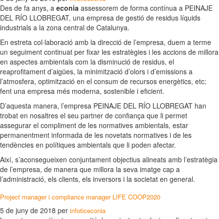
Des de fa anys, a
econia
assessorem de forma contínua a PEINAJE
DEL RÍO LLOBREGAT, una empresa de gestió de residus líquids
industrials a la zona central de Catalunya.
En estreta col·laboració amb la direcció de l’empresa, duem a terme
un seguiment continuat per fixar les estratègies i les accions de millora
en aspectes ambientals com la disminució de residus, el
reaprofitament d’aigües, la minimització d’olors i d’emissions a
l’atmosfera, optimització en el consum de recursos energètics, etc;
fent una empresa més moderna, sostenible i eficient.
D’aquesta manera, l’empresa PEINAJE DEL RÍO LLOBREGAT han
trobat en nosaltres el seu partner de confiança que li permet
assegurar el compliment de les normatives ambientals, estar
permanentment informada de les novetats normatives i de les
tendències en polítiques ambientals que li poden afectar.
Així, s’aconsegueixen conjuntament objectius alineats amb l’estratègia
de l’empresa, de manera que millora la seva imatge cap a
l’administració, els clients, els inversors i la societat en general.
Project manager i compliance manager LIFE COOP2020
5 de juny de 2018
per
infoticeconia