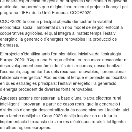
La nostra experiència en gestió de projectes i solucions d’enginyeria
ambiental, ha permès que dirigim i controlem el projecte finançat pel
programa LIFE+ de la Unió Europea: COOP2020.
COOP2020 té com a principal objectiu demostrar la viabilitat
econòmica, social i ambiental d’un nou model de negoci enfocat a
cooperatives agrícoles, el qual integra al mateix temps l’estalvi
energètic, la generació d’energies renovables i la producció de
biomassa.
El projecte s’identifica amb l’emblemàtica iniciativa de l’estratègia
Europa 2020: “Cap a una Europa eficient en recursos: desacoblar el
desenvolupament econòmic de l’ús dels recursos, descarbonitzar
l’economia, augmentar l’ús dels recursos renovables, i promocionar
l’eficiència energètica.” Això es deu al fet que el projecte es focalitza
en dues estratègies principals: l’estalvi energètic i la generació
d’energia procedent de diverses fonts renovables.
Aquestes accions constituiran la base d’una “xarxa elèctrica rural
intel·ligent” i provaran, a partir de casos reals, que la generació i
distribució d’energia descentralitzada és econòmicament factible, així
com també desitjable. Coop 2020 desitja inspirar en un futur la
implementació i expansió de «xarxes elèctriques rurals intel·ligents»
en altres regions europees.