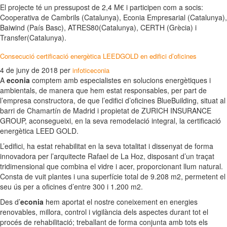
El projecte té un pressupost de 2,4 M€ i participen com a socis:
Cooperativa de Cambrils (Catalunya), Econia Empresarial (Catalunya),
Baiwind (País Basc), ATRES80(Catalunya), CERTH (Grècia) i
Transfer(Catalunya).
Consecució certificació energètica LEEDGOLD en edifici d’oficines
4 de juny de 2018
per
infoticeconia
A
econia
comptem amb especialistes en solucions energètiques i
ambientals, de manera que hem estat responsables, per part de
l’empresa constructora, de que l’edifici d’oficines BlueBuilding, situat al
barri de Chamartín de Madrid i propietat de ZURICH INSURANCE
GROUP, aconsegueixi, en la seva remodelació integral, la certificació
energètica LEED GOLD.
L’edifici, ha estat rehabilitat en la seva totalitat i dissenyat de forma
innovadora per l’arquitecte Rafael de La Hoz, disposant d’un traçat
tridimensional que combina el vidre i acer, proporcionant llum natural.
Consta de vuit plantes i una superfície total de 9.208 m2, permetent el
seu ús per a oficines d’entre 300 i 1.200 m2.
Des d’
econia
hem aportat el nostre coneixement en energies
renovables, millora, control i vigilància dels aspectes durant tot el
procés de rehabilitació; treballant de forma conjunta amb tots els