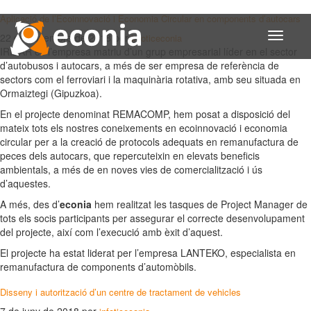
Aplicació de l’Ecoinnovació i Economia Circular en components d’autocars
Toggle
22 de novembre de 2018
per
infoticeconia
navigati
IRIZAR és l’empresa matriu d’un grup empresarial líder en el sector
d’autobusos i autocars, a més de ser empresa de referència de
sectors com el ferroviari i la maquinària rotativa, amb seu situada en
Ormaiztegi (Gipuzkoa).
En el projecte denominat REMACOMP, hem posat a disposició del
mateix tots els nostres coneixements en ecoinnovació i economia
circular per a la creació de protocols adequats en remanufactura de
peces dels autocars, que repercuteixin en elevats beneficis
ambientals, a més de en noves vies de comercialització i ús
d’aquestes.
A més, des d’
econia
hem realitzat les tasques de Project Manager de
tots els socis participants per assegurar el correcte desenvolupament
del projecte, així com l’execució amb èxit d’aquest.
El projecte ha estat liderat per l’empresa LANTEKO, especialista en
remanufactura de components d’automòbils.
Disseny i autorització d’un centre de tractament de vehicles