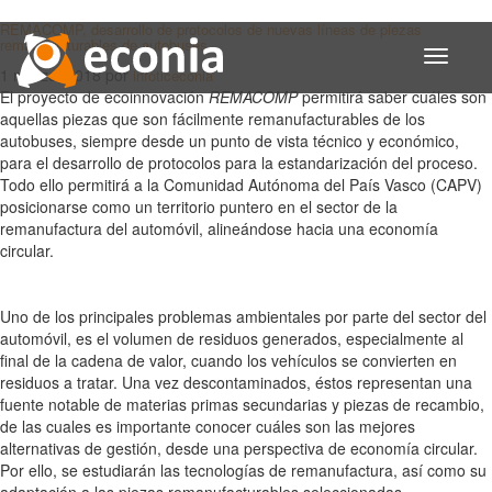
REMACOMP, desarrollo de protocolos de nuevas líneas de piezas
remanufacturables de autobuses
Toggle
1 marzo, 2018
por
infoticeconia
navigati
El proyecto de ecoinnovación
REMACOMP
permitirá saber cuáles son
aquellas piezas que son fácilmente remanufacturables de los
autobuses, siempre desde un punto de vista técnico y económico,
para el desarrollo de protocolos para la estandarización del proceso.
Todo ello permitirá a la Comunidad Autónoma del País Vasco (CAPV)
posicionarse como un territorio puntero en el sector de la
remanufactura del automóvil, alineándose hacia una economía
circular.
Uno de los principales problemas ambientales por parte del sector del
automóvil, es el volumen de residuos generados, especialmente al
final de la cadena de valor, cuando los vehículos se convierten en
residuos a tratar. Una vez descontaminados, éstos representan una
fuente notable de materias primas secundarias y piezas de recambio,
de las cuales es importante conocer cuáles son las mejores
alternativas de gestión, desde una perspectiva de economía circular.
Por ello, se estudiarán las tecnologías de remanufactura, así como su