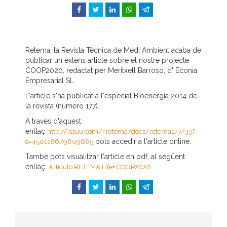
Facebook
Twitter
LinkedIn
WhatsApp
Telegram
Retema, la Revista Tècnica de Medi Ambient acaba de
publicar un extens article sobre el nostre projecte
COOP2020, redactat per Meritxell Barroso, d' Econia
Empresarial SL.
L'article s'ha publicat a l'especial Bioenergía 2014 de
la revista (número 177).
A través d'aquest
enllaç
http://issuu.com/r.retema/docs/retema177/33?
pots accedir a l'article online.
e=4501186/9809885
També pots visualitzar l'article en pdf, al següent
enllaç:
Artículo RETEMA Life+ COOP2020
Facebook
Twitter
LinkedIn
WhatsApp
Telegram