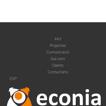
Inici
Projectes
Comunicació
Qui som
Clients
Contacta’ns
ESP