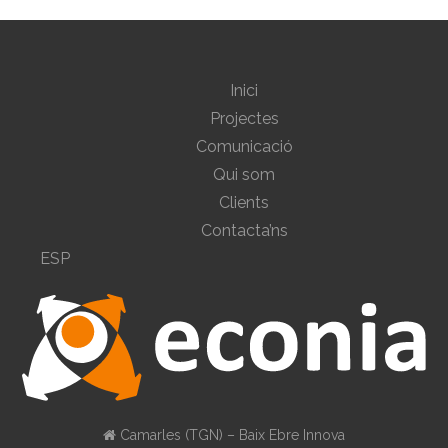
Inici
Projectes
Comunicació
Qui som
Clients
Contacta’ns
ESP
Camarles (TGN) – Baix Ebre Innova