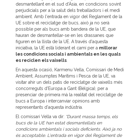
desmantellant en el sud d'Àsia, en condicions sovint
perjudicials per a la salut dels treballadors i el medi
ambient. Amb l'entrada en vigor del Reglament de la
UE sobre el reciclatge de bucs, això ja no serà
possible per als bucs amb bandera de la UE, que
hauran de desmantellar-se en les drassanes que
figuren en la llista de la UE. A través d'aquesta
iniciativa, la UE està liderant el camí per a
millorar
les condicions socials i ambientals en les quals
es reciclen els vaixells
.
En aquesta ocasió, Karmenu Vella, Comissari de Medi
Ambient, Assumptes Marítims i Pesca de la UE, va
visitar ahir un dels patis de reciclatge de vaixells més
concorreguts d'Europa a Gant (Bèlgica), per a
presenciar de primera mà la realitat del reciclatge de
bucs a Europa i intercanviar opinions amb
representants d'aquesta indústria.
El comissari Vella va dir:
“Durant massa temps, els
bucs de la UE han estat desmantellats en
condicions ambientals i socials deficients. Això ja no
és acceptable. L'entrada en vigor del Reglament de