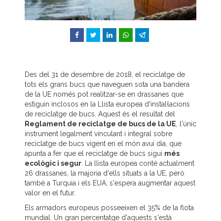
Facebook
Twitter
LinkedIn
WhatsApp
Telegram
Des del 31 de desembre de 2018, el reciclatge de
tots els grans bucs que naveguen sota una bandera
de la UE només pot realitzar-se en drassanes que
estiguin inclosos en la Llista europea d'instal·lacions
de reciclatge de bucs. Aquest és el resultat del
Reglament de reciclatge de bucs de la UE
, l'únic
instrument legalment vinculant i integral sobre
reciclatge de bucs vigent en el món avui dia, que
apunta a fer que el reciclatge de bucs sigui
més
ecològic i segur
. La llista europea conté actualment
26 drassanes, la majoria d'ells situats a la UE, però
també a Turquia i els EUA, s'espera augmentar aquest
valor en el futur.
Els armadors europeus posseeixen el 35% de la flota
mundial. Un gran percentatge d'aquests s'està