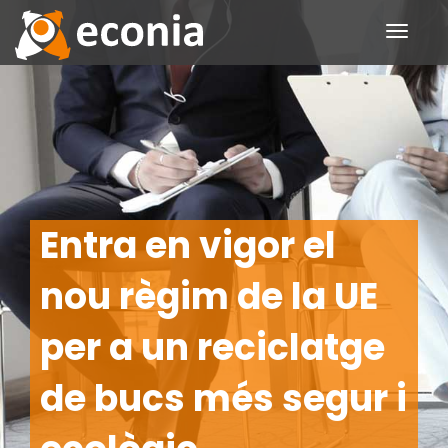
Toggle
navigati
Entra en vigor el
nou règim de la UE
per a un reciclatge
de bucs més segur i