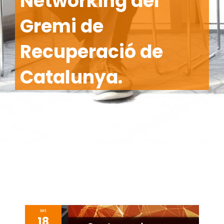
Networking del
Gremi de
Recuperació de
Catalunya.
set.
18