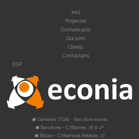
Inici
Projectes
Comunicació
Qui som
Clients
Contacta’ns
ESP
Camarles (TGN) – Baix Ebre Innova
Barcelona – C/Balmes, 76 1r 2ª
Bilbao – C/Alameda Rekalde, 27