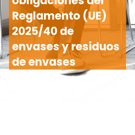
obligaciones del
Reglamento (UE)
2025/40 de
envases y residuos
de envases