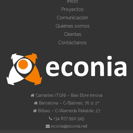
Inicio
Proyectos
Comunicación
Quiénes somos
Clientes
Contáctanos
Camarles (TGN) – Baix Ebre Innova
Barcelona – C/Balmes, 76 1r 2ª
Bilbao – C/Alameda Rekalde, 27
+34 877 990 545
econia@econia.net